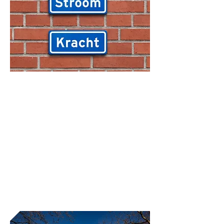
Twee nieuwe
straatnamen voor het
Energiepark
Het is zover: de twee nieuwe
straatnamen voor het Energiepark
zijn bekend!
Lees meer