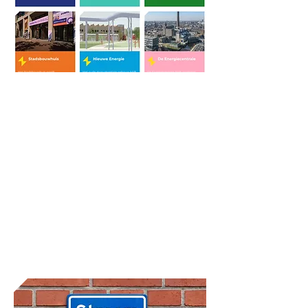
De deelgebied pagina’s
staan live!
De website van het Energiepark
heeft een update gekregen: vanaf
nu heeft ieder deelgebied een eigen
pagina, waar je alle informatie
overzichtelijk bij elkaar vindt.
Lees meer