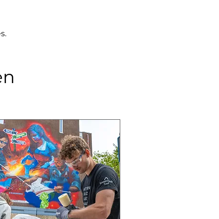
s.
en