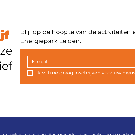
ijf
Blijf op de hoogte van de activiteiten
Energiepark Leiden.
nze
ief
Ik wil me graag inschrijven voor uw nieuw
erontwikkeling van het Energiepark is een unieke samenwerking