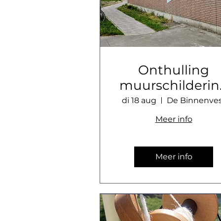
Onthulling
muurschilderin
Loods C
di 18 aug
De Binnenve
Meer info
Meer info