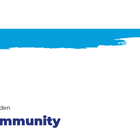
ueel
Agenda
Over ons
iden
ommunity