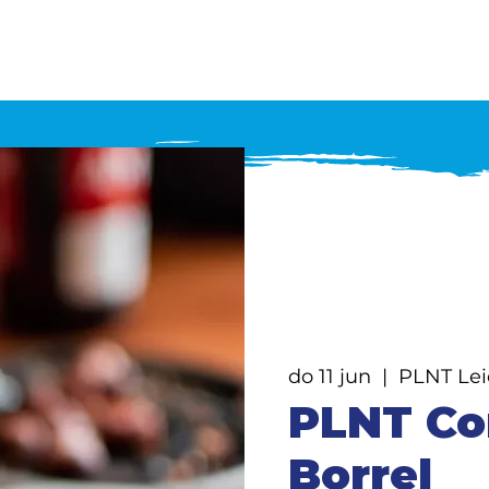
De plannen
Het park
Het wonen
Act
do 11 jun
  |  
PLNT Le
PLNT C
Borrel