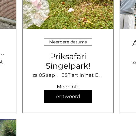
Meerdere datums
g
Priksafari
st
z
Singelpark!
za 05 sep
EST art in het Energiepark
Meer info
Antwoord