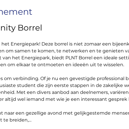
enement
ty Borrel 
n het Energiepark! Deze borrel is niet zomaar een bijeen
n om samen te komen, te netwerken en te genieten v
rt van het Energiepark, biedt PLNT Borrel een ideale sett
ten om elkaar te ontmoeten en ideeën uit te wisselen.
les om verbinding. Of je nu een gevestigde professional b
siaste student die zijn eerste stappen in de zakelijke we
enheid. Met een divers aanbod aan deelnemers, variërend
 er altijd wel iemand met wie je een interessant gesprek
ent naar een gezellige avond met gelijkgestemde mensen
t te breiden,…