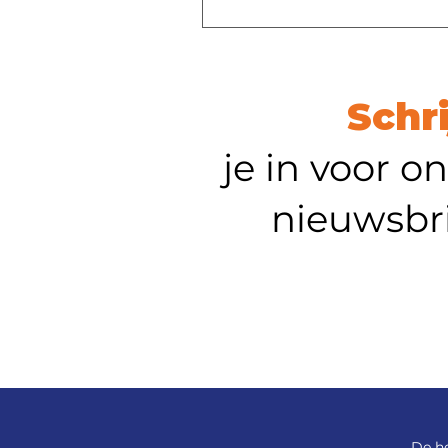
Schr
je in voor o
nieuwsbr
De h