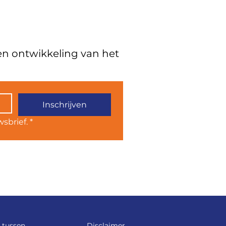
 en ontwikkeling van het
Inschrijven
sbrief.
*
 tussen
Disclaimer