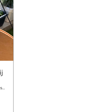
j
De Leidse Deken