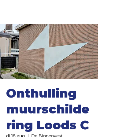
Onthulling
muurschilde
ring Loods C
di 18 aug
  |  
De Binnenvest