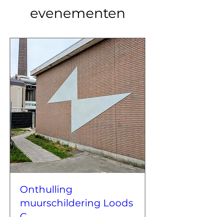
evenementen
Onthulling
muurschildering Loods
C