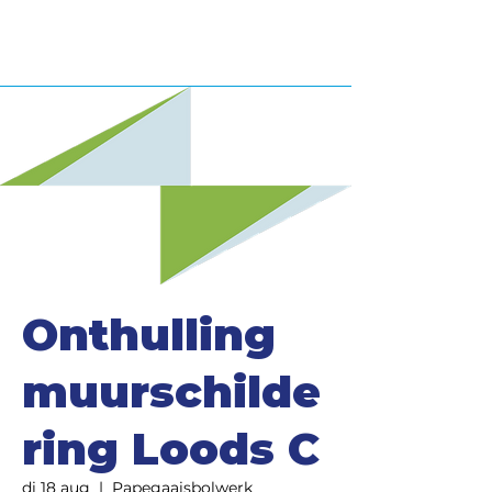
Onthulling
muurschilde
ring Loods C
di 18 aug
  |  
Papegaaisbolwerk