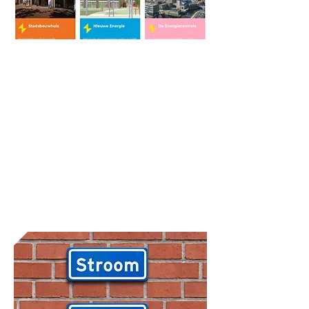
De deelgebied pagina’s
staan live!
De website van het Energiepark
heeft een update gekregen: vanaf
nu heeft ieder deelgebied een eigen
pagina, waar je alle informatie
overzichtelijk bij elkaar vindt.
Lees meer