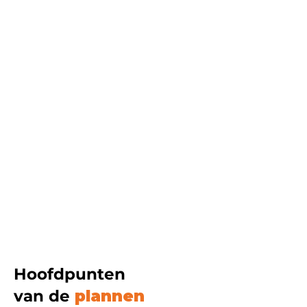
Een groene oase
voor iedereen
Lees hier meer
Een fijne plek
om te wonen
Bekijk de mogelijkheden
Hoofdpunten
van de
plannen