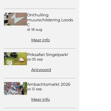
Onthulling
muurschildering Loods
C
di 18 aug
Meer info
Priksafari Singelpark!
za 05 sep
Antwoord
Ambachtsmarkt 2026
za 12 sep
Meer info