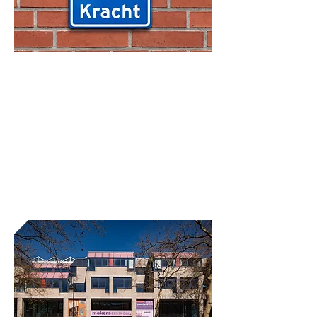
Twee nieuwe
straatnamen voor het
Energiepark
Het is zover: de twee nieuwe
straatnamen voor het Energiepark
zijn bekend!
Lees meer