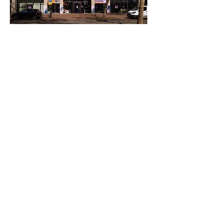
De interne sloop van het
Stadsbouwhuis is
begonnen
Met de sloop van het
Stadsbouwhuis zijn de eerste
zichtbare ontwikkelingen in dit
deelgebied begonnen. Zo wordt de
weg vrijgemaakt voor de bouw van
een nieuwe woonbuurt: Watt.
Lees meer
bij
Een plek om
te tanken